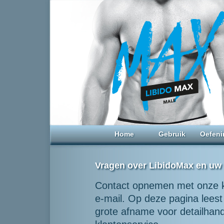
Home
Gebruik
Oefeni
Vragen over LibidoMax en uw 
Contact opnemen met onze kl
e-mail. Op deze pagina leest 
grote afname voor detailhan