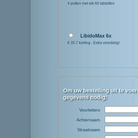
4 potten met elk 60 tabletten
LibidoMax 6x
€ 35.7 korting - Extra voordelig!
Om uw bestelling uit te voe
gegevens nodig:
Voorletters
Achternaam
Straatnaam