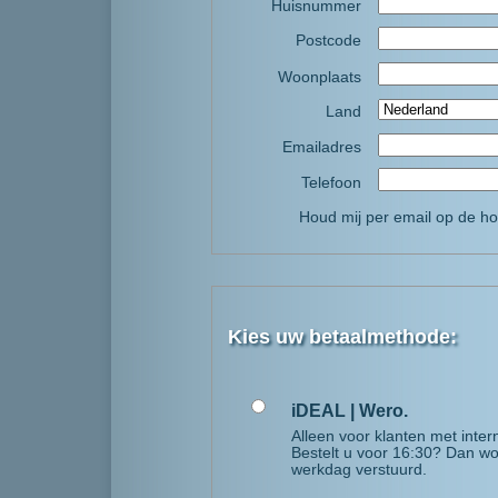
Huisnummer
Postcode
Woonplaats
Land
Emailadres
Telefoon
Houd mij per email op de ho
Kies uw betaalmethode:
iDEAL | Wero.
Alleen voor klanten met inter
Bestelt u voor 16:30? Dan wo
werkdag verstuurd.